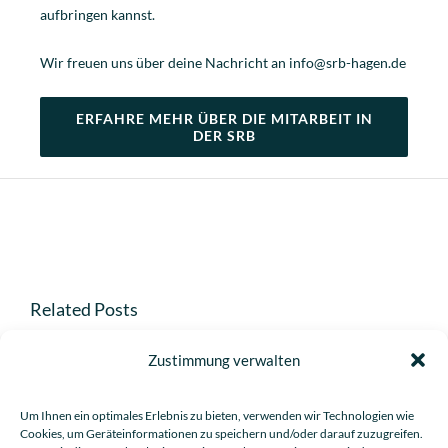
aufbringen kannst.
Wir freuen uns über deine Nachricht an info@srb-hagen.de
ERFAHRE MEHR ÜBER DIE MITARBEIT IN
DER SRB
Related Posts
Zustimmung verwalten
Um Ihnen ein optimales Erlebnis zu bieten, verwenden wir Technologien wie
g
UPDATE: Eintragung
Cookies, um Geräteinformationen zu speichern und/oder darauf zuzugreifen.
Gründung der SRB-
der SRB Hagen ins